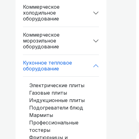
холодильное
Коммерческое
холодильное
оборудование
оборудование
Коммерческое
Коммерческое
морозильное
морозильное
оборудование
оборудование
Кухонное тепловое
Кухонное тепловое
оборудование
оборудование
Кухонные
Электрические плиты
холодильные и
Газовые плиты
морозильные шкафы
Индукционные плиты
Холодильные и
Подогреватели блюд
Мармиты
морозильные столы
Профессиональные
тостеры
Фритюрницы и