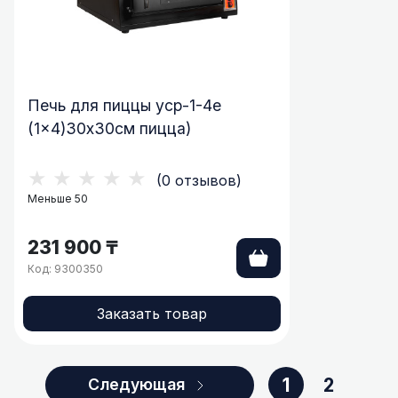
Печь для пиццы ycp-1-4e
(1×4)30х30см пицца)
★★★★★
(0 отзывов)
Меньше 50
231 900 ₸
Код: 9300350
Заказать товар
1
2
Следующая