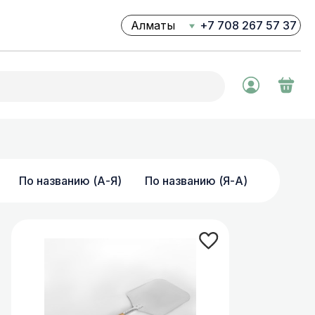
+7 708 267 57 37
Ваш город Алматы?
Да
Нет
Профессиональные
соковыжималки
Профессиональные
По названию (А-Я)
По названию (Я-А)
блендеры
Фризеры для мороженого