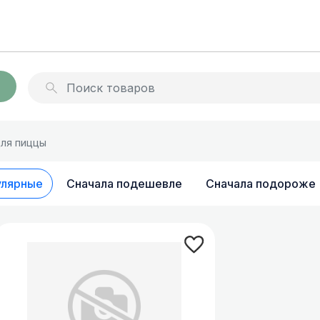
раторы
Миксеры для молочных
для пиццы
коктейлей
 и бойлеры
Архив товараов
улярные
Сначала подешевле
Сначала подороже
ы для напитков
Сокоохладители
ля сладкой ваты