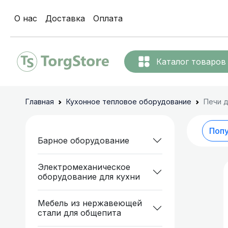
О нас
Доставка
Оплата
Каталог товаров
Льдогене
Барное
Главная
Кухонное тепловое оборудование
Печи 
оборудование
Термопоты
Электромеханическое
Поп
Барное оборудование
оборудование для
кухни
Диспенсер
Электромеханическое
оборудование для кухни
Мебель из
Аппарат д
нержавеющей стали
Мебель из нержавеющей
для общепита
стали для общепита
Коммерческое