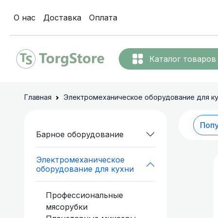
О нас
Доставка
Оплата
Каталог товаров
Льдогене
Барное
Главная
Электромеханическое оборудование для к
оборудование
Термопоты
Электромеханическое
Поп
Барное оборудование
оборудование для
кухни
Диспенсер
Электромеханическое
оборудование для кухни
Мебель из
Аппарат д
нержавеющей стали
Профессиональные
для общепита
мясорубки
Коммерческое