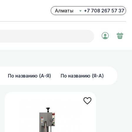
+7 708 267 57 37
Ваш город Алматы?
Да
Нет
Профессиональные
соковыжималки
Профессиональные
По названию (А-Я)
По названию (Я-А)
блендеры
Фризеры для мороженого