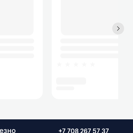
★★★★★
езно
+7 708 267 57 37