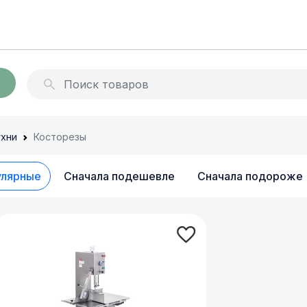
раторы
Миксеры для молочных
ухни
Косторезы
коктейлей
 и бойлеры
Архив товараов
улярные
Сначала подешевле
Сначала подороже
ы для напитков
Сокоохладители
ля сладкой ваты