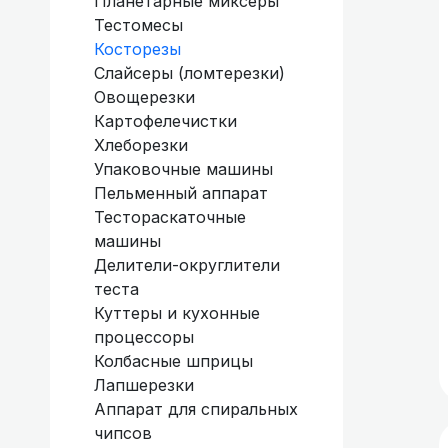
Планетарные миксеры
холодильное
Тестомесы
оборудование
Косторезы
Слайсеры (ломтерезки)
Коммерческое
Овощерезки
морозильное
Картофелечистки
оборудование
Хлеборезки
Упаковочные машины
Кухонное тепловое
Пельменный аппарат
оборудование
Тестораскаточные
машины
Кухонные
Делители-округлители
холодильные и
теста
морозильные шкафы
Куттеры и кухонные
процессоры
Холодильные и
Колбасные шприцы
морозильные столы
Лапшерезки
Аппарат для спиральных
чипсов