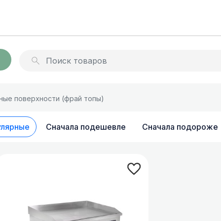
раторы
Миксеры для молочных
ные поверхности (фрай топы)
коктейлей
 и бойлеры
Архив товараов
улярные
Сначала подешевле
Сначала подороже
ы для напитков
Сокоохладители
ля сладкой ваты