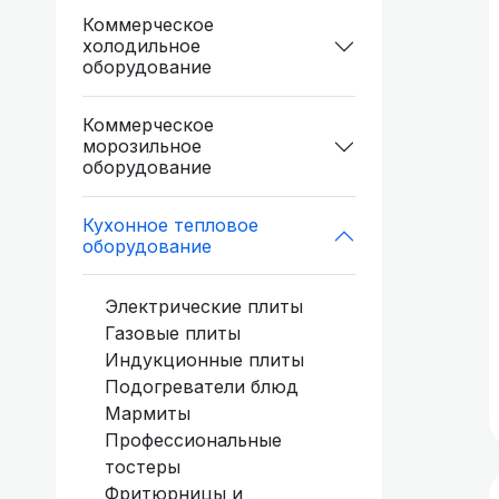
холодильное
Коммерческое
холодильное
оборудование
оборудование
Коммерческое
Коммерческое
морозильное
морозильное
оборудование
оборудование
Кухонное тепловое
Кухонное тепловое
оборудование
оборудование
Кухонные
Электрические плиты
холодильные и
Газовые плиты
морозильные шкафы
Индукционные плиты
Холодильные и
Подогреватели блюд
Мармиты
морозильные столы
Профессиональные
тостеры
Фритюрницы и