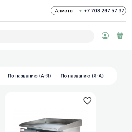
+7 708 267 57 37
Ваш город Алматы?
Да
Нет
Профессиональные
соковыжималки
Профессиональные
По названию (А-Я)
По названию (Я-А)
блендеры
Фризеры для мороженого