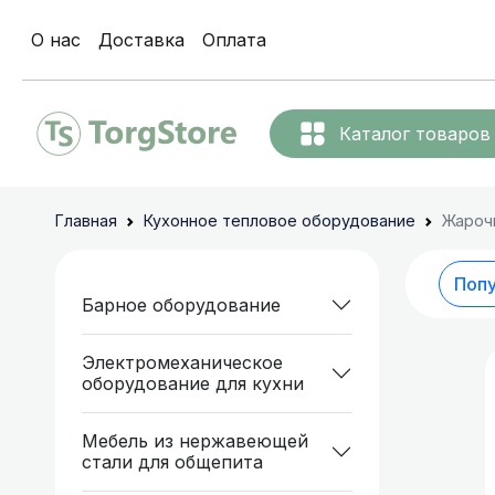
О нас
Доставка
Оплата
Каталог товаров
Льдогене
Барное
Главная
Кухонное тепловое оборудование
Жароч
оборудование
Термопоты
Электромеханическое
Поп
Барное оборудование
оборудование для
кухни
Диспенсер
Электромеханическое
оборудование для кухни
Мебель из
Аппарат д
нержавеющей стали
Мебель из нержавеющей
для общепита
стали для общепита
Коммерческое