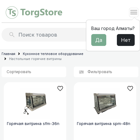
Ваш город Алматы?
Да
Нет
Льдогенераторы
Барное
Главная
Кухонное тепловое оборудование
Настольные горячие витрины
оборудование
Миксеры для молочных
коктейлей
Электромеханическое
Сортировать
Фильтровать
оборудование
Профессиональные
для
соковыжималки
кухни
Термопоты и бойлеры
Мебель
из
Архив товараов
нержавеющей
Профессиональные блендеры
стали
для
Горячая витрина sfm-36n
Горячая витрина spm-48n
Диспенсеры для напитков
общепита
Сокоохладители