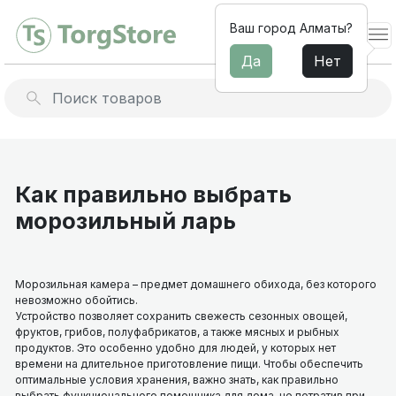
Ваш город Алматы?
Да
Нет
Льдогенераторы
Барное
оборудование
Миксеры для молочных
Как правильно выбрать
коктейлей
Электромеханическое
морозильный ларь
оборудование
Профессиональные
для
соковыжималки
кухни
Термопоты и бойлеры
Мебель
Морозильная камера – предмет домашнего обихода, без которого
из
Архив товараов
невозможно обойтись.
нержавеющей
Устройство позволяет сохранить свежесть сезонных овощей,
Профессиональные блендеры
стали
фруктов, грибов, полуфабрикатов, а также мясных и рыбных
продуктов. Это особенно удобно для людей, у которых нет
для
Диспенсеры для напитков
времени на длительное приготовление пищи. Чтобы обеспечить
общепита
оптимальные условия хранения, важно знать, как правильно
Сокоохладители
выбрать функционального помощника для дома, не потратив при