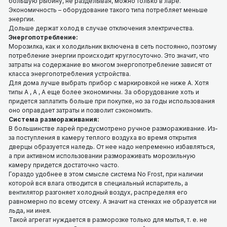
большую рыбину, не разделывая, можно только в ларе.
Экономичность – оборудование такого типа потребляет меньше
энергии.
Дольше держат холод в случае отключения электричества.
Энергопотребление:
Морозилка, как и холодильник включена в сеть постоянно, поэтому
потребление энергии происходит круглосуточно. Это значит, что
затраты на содержание во многом э
нергопотребление
зависят от
класса энергопотребления устройства.
Для дома лучше выбрать прибор с маркировкой не ниже A. Хотя
типы A , A , A еще более экономичны. За оборудование хоть и
придется заплатить больше при покупке, но за годы использования
оно оправдает затраты и позволит сэкономить.
Система размораживания:
В большинстве ларей предусмотрено ручное размораживание. Из-
за поступления в камеру теплого воздуха во время открытия
дверцы образуется наледь. От нее надо непременно избавляться,
а при активном использовании размораживать морозильную
камеру придется достаточно часто.
Гораздо удобнее в этом смысле система No Frost, при наличии
которой вся влага отводится в специальный испаритель, а
вентилятор разгоняет холодный воздух, распределяя его
равномерно по всему отсеку. А значит на стенках не образуется ни
льда, ни инея.
Такой агрегат нуждается в разморозке только для мытья, т. е. не