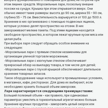
Коммерческое
этом лишних средств. Морозильные лари, поскольку внешне
холодильное
Фризеры для мороженого
похожи на сундук. Крышка при этом открывается вверх. Они
оборудование
обычно имеют такие размеры: высота до 90 см, ширина 55 – 90 см,
Аппарат для сладкой ваты
глубина 55 – 75 см. Вместительность варьируется от 100 до 1500 л.
Коммерческое
Хранение в них организовано с помощью подвесных ящиков,
морозильное
которые условно делят пространство на отсеки. В них
оборудование
замораживают мелкие пакеты. Под этими ящиками находится
свободное пространство, в котором лежат крупные куски мяса или
Кухонное
целая рыба.
тепловое
При выборе ларя следует обращать особое внимание на
оборудование
следующее:
-Морозильные лари с прямым стеклом незаменимы для
Кухонные
организации уличной торговли мороженым;
холодильные
-Морозильные лари с изогнутым стеклом обеспечивает
и
прекрасный обзор на выкладку товара, в том числе для детей;
морозильные
-Морозильные лари с глухой крышкой обеспечивают длительное
шкафы
хранение товарных запасов.
Такое оборудование чаще используют в промышленных условиях,
Холодильные
в магазинах, кафе, ресторанах. Для дома их выбирают, если
и
необходимо хранить большой объем заморозки.
морозильные
Лари характеризуются следующими преимуществами:
столы
Больший полезный объем – как правило, при одинаковых
параметрах уместить в горизонтальный агрегат можно больше.
Хранение крупных продуктов – заморозить целый окорок или