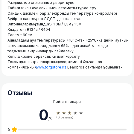
Раздвижные стеклянные двери-купе
Табиғи жылы ауа ағынымен автоматты түрде еру.
Сандық дисплейі бар электронды температура контроллері
Бүйірлік панельдер ЛДСП-дан жасалған
Витриналардың ұзындығы 1,0м / 1,3м / 1,5м
Хладагент R134a / R404
Төсеме 60см
Айналадағы ауа температурасы +10°С-тан +25°С-қа дейін, ауаның
салыстырмалы ылғалдылығы 65% - дан аспайтын кезде
тоңазытқыш витриналарды пайдалану.
Кепілдік және сервистік қызмет көрсету
Тоңазытқыш витриналарының ассортименті Qazaqstan
компаниясының
www.torgstore.kz
Leadbros сайтында ұсынылған.
Отзывы
Рейтинг товара
0
★★★★★
(0 отзыва)
/5
5