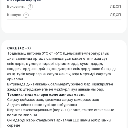
Боковины:
ЛДСП
Корпус:
ЛДСП
CAKE (+2 +7)
Тоңазытқыш витрина 0°C от +5°C (Цельсий)температуралық
диапазонында орташа салқындатуды қажет ететін жаңа сүт
өнімдерін, шұжық өнімдерін, ірімшіктерді, сусындарды,
сэндвичтерді, сондай-ақ кондитерлік өнімдерді және басқа да
азық-түлік тауарларын сатуға және қысқа мерзімді сақтауға
арналған
Витринада динамикалық салқындату жүйесі бар, кіріктірілген
желдеткіштердің көмегімен мәжбүрлі ауа айналымы бар.
Техникалық шамалары және жинақтамасы:
Сақтау қоймасы жоқ, қосымша сақтау камерасы жоқ
Алдыңғы әйнек текше түрінде тікбұрышты
Широкая экспозиционные (верхняя) полка, так же стеклянные
полки 2е либо 3и
Өнімдерді жарықтандыруға арналған LED шамы әрбір шыны
сөреде