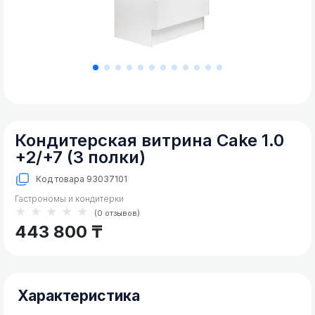
Коммерческое
холодильное
Фризеры для мороженого
оборудование
Аппарат для сладкой ваты
Коммерческое
морозильное
оборудование
Кухонное
тепловое
оборудование
Кондитерская витрина Cake 1.0
+2/+7 (3 полки)
Кухонные
холодильные
Код товара
93037101
и
морозильные
Гастрономы и кондитерки
шкафы
★★★★★
(0 отзывов)
443 800 ₸
Холодильные
и
морозильные
столы
Характеристика