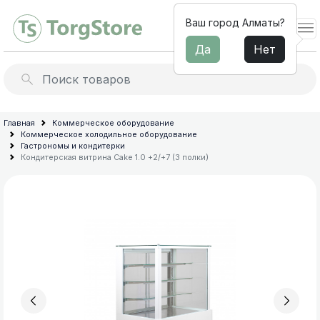
Ваш город Алматы?
Да
Нет
Льдогенераторы
Барное
Главная
Коммерческое оборудование
Коммерческое холодильное оборудование
оборудование
Миксеры для молочных
Гастрономы и кондитерки
коктейлей
Кондитерская витрина Cake 1.0 +2/+7 (3 полки)
Электромеханическое
оборудование
Профессиональные
для
соковыжималки
кухни
Термопоты и бойлеры
Мебель
из
Архив товараов
нержавеющей
Профессиональные блендеры
стали
для
Диспенсеры для напитков
общепита
Сокоохладители