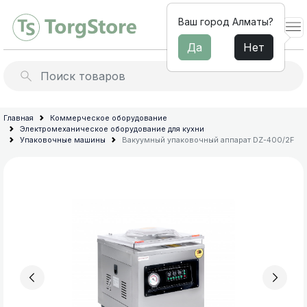
Ваш город Алматы?
Да
Нет
Льдогенераторы
Барное
Главная
Коммерческое оборудование
Электромеханическое оборудование для кухни
оборудование
Миксеры для молочных
Упаковочные машины
Вакуумный упаковочный аппарат DZ-400/2F
коктейлей
Электромеханическое
оборудование
Профессиональные
для
соковыжималки
кухни
Термопоты и бойлеры
Мебель
из
Архив товараов
нержавеющей
Профессиональные блендеры
стали
для
Диспенсеры для напитков
общепита
Сокоохладители