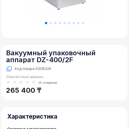
Коммерческое
холодильное
Фризеры для мороженого
оборудование
Аппарат для сладкой ваты
Коммерческое
морозильное
оборудование
Кухонное
тепловое
Вакуумный упаковочный
оборудование
аппарат DZ-400/2F
Кухонные
холодильные
Код товара
9308326
и
Упаковочные машины
морозильные
★★★★★
(0 отзывов)
шкафы
265 400 ₸
Холодильные
и
морозильные
столы
Характеристика
Основные характеристики