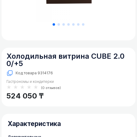
Коммерческое
холодильное
Фризеры для мороженого
оборудование
Аппарат для сладкой ваты
Коммерческое
морозильное
оборудование
Кухонное
тепловое
Холодильная витрина СUBE 2.0
оборудование
0/+5
Кухонные
холодильные
Код товара
9314176
и
Гастрономы и кондитерки
морозильные
★★★★★
(0 отзывов)
шкафы
524 050 ₸
Холодильные
и
морозильные
столы
Характеристика
Дополнительные