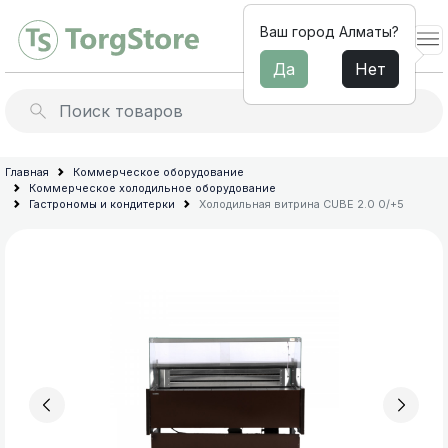
Ваш город Алматы?
Да
Нет
Льдогенераторы
Барное
Главная
Коммерческое оборудование
Коммерческое холодильное оборудование
оборудование
Миксеры для молочных
Гастрономы и кондитерки
Холодильная витрина СUBE 2.0 0/+5
коктейлей
Электромеханическое
оборудование
Профессиональные
для
соковыжималки
кухни
Термопоты и бойлеры
Мебель
из
Архив товараов
нержавеющей
Профессиональные блендеры
стали
для
Диспенсеры для напитков
общепита
Сокоохладители