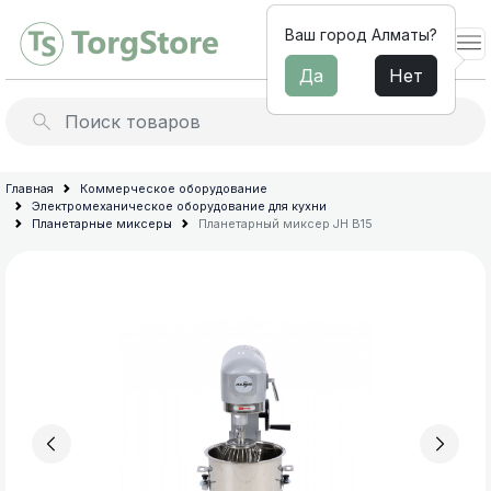
Ваш город Алматы?
Да
Нет
Льдогенераторы
Барное
Главная
Коммерческое оборудование
Электромеханическое оборудование для кухни
оборудование
Миксеры для молочных
Планетарные миксеры
Планетарный миксер JH B15
коктейлей
Электромеханическое
оборудование
Профессиональные
для
соковыжималки
кухни
Термопоты и бойлеры
Мебель
из
Архив товараов
нержавеющей
Профессиональные блендеры
стали
для
Диспенсеры для напитков
общепита
Сокоохладители