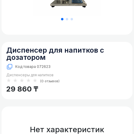
Коммерческое
холодильное
Фризеры для мороженого
оборудование
Аппарат для сладкой ваты
Коммерческое
морозильное
оборудование
Кухонное
Диспенсер для напитков с
тепловое
оборудование
дозатором
Кухонные
Код товара
072623
холодильные
Диспенсеры для напитков
и
★★★★★
(0 отзывов)
морозильные
29 860 ₸
шкафы
Холодильные
и
морозильные
столы
Нет характеристик