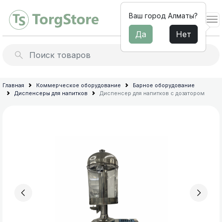
Ваш город Алматы?
Да
Нет
Льдогенераторы
Барное
Главная
Коммерческое оборудование
Барное оборудование
Диспенсеры для напитков
Диспенсер для напитков с дозатором
оборудование
Миксеры для молочных
коктейлей
Электромеханическое
оборудование
Профессиональные
для
соковыжималки
кухни
Термопоты и бойлеры
Мебель
из
Архив товараов
нержавеющей
Профессиональные блендеры
стали
для
Диспенсеры для напитков
общепита
Сокоохладители